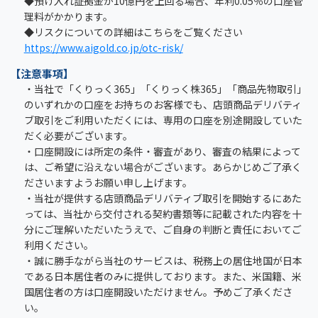
◆預け入れ証拠金が10億円を上回る場合、年利0.05％の口座管
理料がかかります。
◆リスクについての詳細はこちらをご覧ください
https://www.aigold.co.jp/otc-risk/
【注意事項】
・当社で「くりっく365」「くりっく株365」「商品先物取引」
のいずれかの口座をお持ちのお客様でも、店頭商品デリバティ
ブ取引をご利用いただくには、専用の口座を別途開設していた
だく必要がございます。
・口座開設には所定の条件・審査があり、審査の結果によって
は、ご希望に沿えない場合がございます。あらかじめご了承く
ださいますようお願い申し上げます。
・当社が提供する店頭商品デリバティブ取引を開始するにあた
っては、当社から交付される契約書類等に記載された内容を十
分にご理解いただいたうえで、ご自身の判断と責任においてご
利用ください。
・誠に勝手ながら当社のサービスは、税務上の居住地国が日本
である日本居住者のみに提供しております。また、米国籍、米
国居住者の方は口座開設いただけません。予めご了承くださ
い。