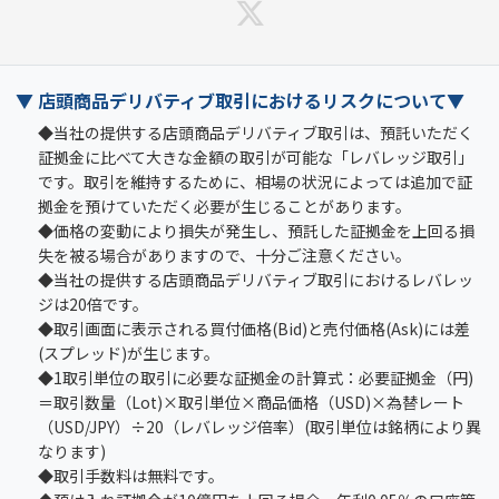
▼ 店頭商品デリバティブ取引におけるリスクについて▼
◆当社の提供する店頭商品デリバティブ取引は、預託いただく
証拠金に比べて大きな金額の取引が可能な「レバレッジ取引」
です。取引を維持するために、相場の状況によっては追加で証
拠金を預けていただく必要が生じることがあります。
◆価格の変動により損失が発生し、預託した証拠金を上回る損
失を被る場合がありますので、十分ご注意ください。
◆当社の提供する店頭商品デリバティブ取引におけるレバレッ
ジは20倍です。
◆取引画面に表示される買付価格(Bid)と売付価格(Ask)には差
(スプレッド)が生じます。
◆1取引単位の取引に必要な証拠金の計算式：必要証拠金（円)
＝取引数量（Lot)×取引単位×商品価格（USD)×為替レート
（USD/JPY）÷20（レバレッジ倍率）(取引単位は銘柄により異
なります)
◆取引手数料は無料です。