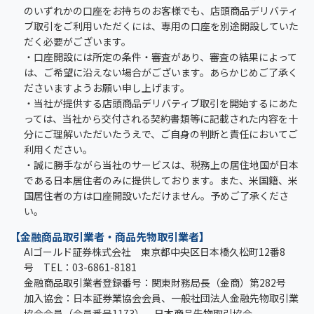
のいずれかの口座をお持ちのお客様でも、店頭商品デリバティ
ブ取引をご利用いただくには、専用の口座を別途開設していた
だく必要がございます。
・口座開設には所定の条件・審査があり、審査の結果によって
は、ご希望に沿えない場合がございます。あらかじめご了承く
ださいますようお願い申し上げます。
・当社が提供する店頭商品デリバティブ取引を開始するにあた
っては、当社から交付される契約書類等に記載された内容を十
分にご理解いただいたうえで、ご自身の判断と責任においてご
利用ください。
・誠に勝手ながら当社のサービスは、税務上の居住地国が日本
である日本居住者のみに提供しております。また、米国籍、米
国居住者の方は口座開設いただけません。予めご了承くださ
い。
【金融商品取引業者・商品先物取引業者】
AIゴールド証券株式会社 東京都中央区日本橋久松町12番8
号 TEL：03-6861-8181
金融商品取引業者登録番号：関東財務局長（金商）第282号
加入協会：日本証券業協会会員、一般社団法人金融先物取引業
協会会員（会員番号1173）、日本商品先物取引協会