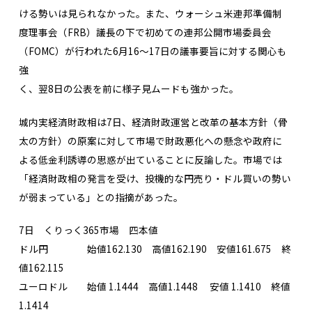
ける勢いは見られなかった。また、ウォーシュ米連邦準備制
度理事会（FRB）議長の下で初めての連邦公開市場委員会
（FOMC）が行われた6月16～17日の議事要旨に対する関心も
強
く、翌8日の公表を前に様子見ムードも強かった。
城内実経済財政相は7日、経済財政運営と改革の基本方針（骨
太の方針）の原案に対して市場で財政悪化への懸念や政府に
よる低金利誘導の思惑が出ていることに反論した。市場では
「経済財政相の発言を受け、投機的な円売り・ドル買いの勢い
が弱まっている」との指摘があった。
7日 くりっく365市場 四本値
ドル円 始値162.130 高値162.190 安値161.675 終
値162.115
ユーロドル 始値 1.1444 高値1.1448 安値 1.1410 終値
1.1414