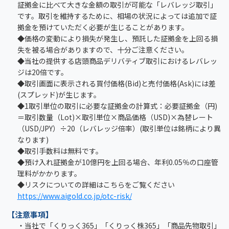
証拠金に比べて大きな金額の取引が可能な「レバレッジ取引」
です。取引を維持するために、相場の状況によっては追加で証
拠金を預けていただく必要が生じることがあります。
◆価格の変動により損失が発生し、預託した証拠金を上回る損
失を被る場合がありますので、十分ご注意ください。
◆当社の提供する店頭商品デリバティブ取引におけるレバレッ
ジは20倍です。
◆取引画面に表示される買付価格(Bid)と売付価格(Ask)には差
(スプレッド)が生じます。
◆1取引単位の取引に必要な証拠金の計算式：必要証拠金（円)
＝取引数量（Lot)×取引単位×商品価格（USD)×為替レート
（USD/JPY）÷20（レバレッジ倍率）(取引単位は銘柄により異
なります)
◆取引手数料は無料です。
◆預け入れ証拠金が10億円を上回る場合、年利0.05％の口座管
理料がかかります。
◆リスクについての詳細はこちらをご覧ください
https://www.aigold.co.jp/otc-risk/
【注意事項】
・当社で「くりっく365」「くりっく株365」「商品先物取引」