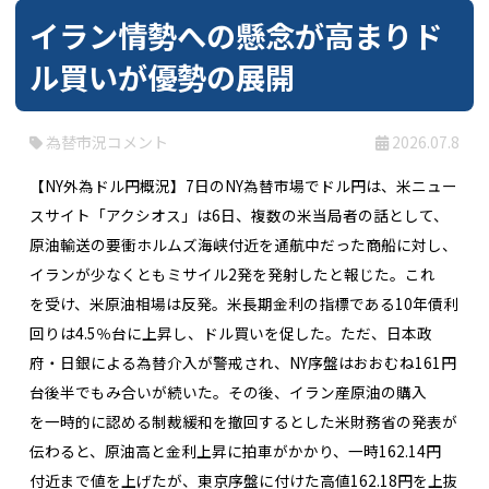
イラン情勢への懸念が高まりド
ル買いが優勢の展開
為替市況コメント
2026.07.8
【NY外為ドル円概況】7日のNY為替市場でドル円は、米ニュー
スサイト「アクシオス」は6日、複数の米当局者の話として、
原油輸送の要衝ホルムズ海峡付近を通航中だった商船に対し、
イランが少なくともミサイル2発を発射したと報じた。これ
を受け、米原油相場は反発。米長期金利の指標である10年債利
回りは4.5％台に上昇し、ドル買いを促した。ただ、日本政
府・日銀による為替介入が警戒され、NY序盤はおおむね161円
台後半でもみ合いが続いた。その後、イラン産原油の購入
を一時的に認める制裁緩和を撤回するとした米財務省の発表が
伝わると、原油高と金利上昇に拍車がかかり、一時162.14円
付近まで値を上げたが、東京序盤に付けた高値162.18円を上抜