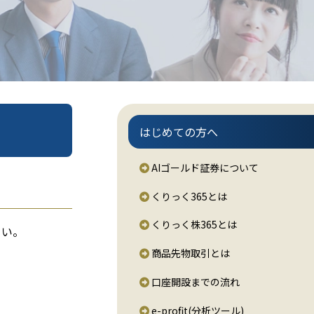
はじめての方へ
AIゴールド証券について
くりっく365とは
くりっく株365とは
さい。
商品先物取引とは
口座開設までの流れ
e-profit(分析ツール)