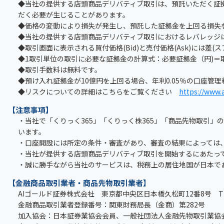
◆当社の提供する店頭商品デリバティブ取引は、預託いただく証
だく必要が生じることがあります。
◆価格の変動により損失が発生し、預託した証拠金を上回る損失
◆当社の提供する店頭商品デリバティブ取引におけるレバレッジは
◆取引画面に表示される買付価格(Bid)と売付価格(Ask)には差(
◆1取引単位の取引に必要な証拠金の計算式：必要証拠金（円)＝取引
◆取引手数料は無料です。
◆預け入れ証拠金が10億円を上回る場合、年利0.05％の口座管
◆リスクについての詳細はこちらをご覧ください
https://www.a
【注意事項】
・当社で「くりっく365」「くりっく株365」「商品先物取引
います。
・口座開設には所定の条件・審査があり、審査の結果によっては
・当社が提供する店頭商品デリバティブ取引を開始するにあたっ
・誠に勝手ながら当社のサービスは、税務上の居住地国が日本で
【金融商品取引業者・商品先物取引業者】
AIゴールド証券株式会社 東京都中央区日本橋久松町12番8号 TEL：0
金融商品取引業者登録番号：関東財務局長（金商）第282号
加入協会：日本証券業協会会員、一般社団法人金融先物取引業協会