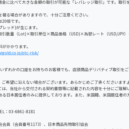
拠金に比べて大きな金額の取引が可能な「レバレッジ取引」です。取引
を被る場合がありますので、十分ご注意ください。
20倍です。
スプレッド)が生じます。
数量（Lot)×取引単位×商品価格（USD)×為替レート（USD/JPY
理料がかかります。
igold.co.jp/otc-risk/
」のいずれかの口座をお持ちのお客様でも、店頭商品デリバティブ取引を
、ご希望に沿えない場合がございます。あらかじめご了承くださいます
ては、当社から交付される契約書類等に記載された内容を十分にご理解
ある日本居住者のみに提供しております。また、米国籍、米国居住者の
3-6861-8181
会員（会員番号1173）、日本商品先物取引協会