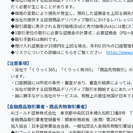
◆当社の提供する店頭商品デリバティブ取引は、預託いただく証
だく必要が生じることがあります。
◆価格の変動により損失が発生し、預託した証拠金を上回る損失
◆当社の提供する店頭商品デリバティブ取引におけるレバレッジは
◆取引画面に表示される買付価格(Bid)と売付価格(Ask)には差(
◆1取引単位の取引に必要な証拠金の計算式：必要証拠金（円)＝取引
◆取引手数料は無料です。
◆預け入れ証拠金が10億円を上回る場合、年利0.05％の口座管
◆リスクについての詳細はこちらをご覧ください
https://www.a
【注意事項】
・当社で「くりっく365」「くりっく株365」「商品先物取引
います。
・口座開設には所定の条件・審査があり、審査の結果によっては
・当社が提供する店頭商品デリバティブ取引を開始するにあたっ
・誠に勝手ながら当社のサービスは、税務上の居住地国が日本で
【金融商品取引業者・商品先物取引業者】
AIゴールド証券株式会社 東京都中央区日本橋久松町12番8号 TEL：0
金融商品取引業者登録番号：関東財務局長（金商）第282号
加入協会：日本証券業協会会員、一般社団法人金融先物取引業協会
◆AIゴールド証券株式会社は、大阪取引所および東京商品取引