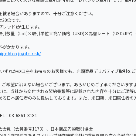
拠金に比べて大きな金額の取引が可能な「レバレッジ取引」です。取引
を被る場合がありますので、十分ご注意ください。
20倍です。
スプレッド)が生じます。
数量（Lot)×取引単位×商品価格（USD)×為替レート（USD/JPY
理料がかかります。
igold.co.jp/otc-risk/
」のいずれかの口座をお持ちのお客様でも、店頭商品デリバティブ取引を
、ご希望に沿えない場合がございます。あらかじめご了承くださいます
ては、当社から交付される契約書類等に記載された内容を十分にご理解
ある日本居住者のみに提供しております。また、米国籍、米国居住者の
3-6861-8181
会員（会員番号1173）、日本商品先物取引協会
所の取引参加者であるフィリップ証券株式会社に委託を取り次ぐ金融商品