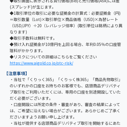
◆取引画面に表示される買付価格(Bid)と売付価格(Ask)には差
(スプレッド)が生じます。
◆1取引単位の取引に必要な証拠金の計算式：必要証拠金（円)
＝取引数量（Lot)×取引単位×商品価格（USD)×為替レート
（USD/JPY）÷20（レバレッジ倍率）(取引単位は銘柄により異
なります)
◆取引手数料は無料です。
◆預け入れ証拠金が10億円を上回る場合、年利0.05％の口座管
理料がかかります。
◆リスクについての詳細はこちらをご覧ください
https://www.aigold.co.jp/otc-risk/
【注意事項】
・当社で「くりっく365」「くりっく株365」「商品先物取引」
のいずれかの口座をお持ちのお客様でも、店頭商品デリバティ
ブ取引をご利用いただくには、専用の口座を別途開設していた
だく必要がございます。
・口座開設には所定の条件・審査があり、審査の結果によって
は、ご希望に沿えない場合がございます。あらかじめご了承く
ださいますようお願い申し上げます。
・当社が提供する店頭商品デリバティブ取引を開始するにあた