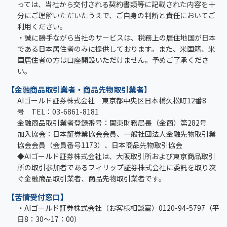
っては、当社から交付される契約書類等に記載された内容を十
分にご理解いただいたうえで、ご自身の判断と責任においてご
利用ください。
・誠に勝手ながら当社のサービスは、税務上の居住地国が日本
である日本居住者のみに提供しております。また、米国籍、米
国居住者の方は口座開設いただけません。予めご了承くださ
い。
【金融商品取引業者・商品先物取引業者】
AIゴールド証券株式会社 東京都中央区日本橋久松町12番8
号 TEL：03-6861-8181
金融商品取引業者登録番号：関東財務局長（金商）第282号
加入協会：日本証券業協会会員、一般社団法人金融先物取引業
協会会員（会員番号1173）、日本商品先物取引協会
◆AIゴールド証券株式会社は、大阪取引所および東京商品取引
所の取引参加者であるフィリップ証券株式会社に委託を取り次
ぐ金融商品取引業者、商品先物取引業者です。
【苦情受付窓口】
・AIゴールド証券株式会社（お客様相談室）0120-94-5797（平
日8：30～17：00）