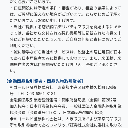
だく必要がございます。
・口座開設には所定の条件・審査があり、審査の結果によって
は、ご希望に沿えない場合がございます。あらかじめご了承く
ださいますようお願い申し上げます。
・当社が提供する店頭商品デリバティブ取引を開始するにあた
っては、当社から交付される契約書類等に記載された内容を十
分にご理解いただいたうえで、ご自身の判断と責任においてご
利用ください。
・誠に勝手ながら当社のサービスは、税務上の居住地国が日本
である日本居住者のみに提供しております。また、米国籍、米
国居住者の方は口座開設いただけません。予めご了承くださ
い。
【金融商品取引業者・商品先物取引業者】
AIゴールド証券株式会社 東京都中央区日本橋久松町12番8
号 TEL：03-6861-8181
金融商品取引業者登録番号：関東財務局長（金商）第282号
加入協会：日本証券業協会会員、一般社団法人金融先物取引業
協会会員（会員番号1173）、日本商品先物取引協会
◆AIゴールド証券株式会社は、大阪取引所および東京商品取引
所の取引参加者であるフィリップ証券株式会社に委託を取り次