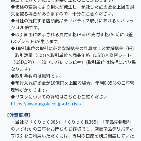
◆価格の変動により損失が発生し、預託した証拠金を上回る損
失を被る場合がありますので、十分ご注意ください。
◆当社の提供する店頭商品デリバティブ取引におけるレバレッ
ジは20倍です。
◆取引画面に表示される買付価格(Bid)と売付価格(Ask)には差
(スプレッド)が生じます。
◆1取引単位の取引に必要な証拠金の計算式：必要証拠金（円)
＝取引数量（Lot)×取引単位×商品価格（USD)×為替レート
（USD/JPY）÷20（レバレッジ倍率）(取引単位は銘柄により異
なります)
◆取引手数料は無料です。
◆預け入れ証拠金が10億円を上回る場合、年利0.05％の口座管
理料がかかります。
◆リスクについての詳細はこちらをご覧ください
https://www.aigold.co.jp/otc-risk/
【注意事項】
・当社で「くりっく365」「くりっく株365」「商品先物取引」
のいずれかの口座をお持ちのお客様でも、店頭商品デリバティ
ブ取引をご利用いただくには、専用の口座を別途開設していた