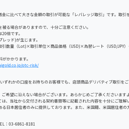
拠金に比べて大きな金額の取引が可能な「レバレッジ取引」です。取引
を被る場合がありますので、十分ご注意ください。
20倍です。
スプレッド)が生じます。
数量（Lot)×取引単位×商品価格（USD)×為替レート（USD/JPY
理料がかかります。
igold.co.jp/otc-risk/
」のいずれかの口座をお持ちのお客様でも、店頭商品デリバティブ取引を
、ご希望に沿えない場合がございます。あらかじめご了承くださいます
ては、当社から交付される契約書類等に記載された内容を十分にご理解
ある日本居住者のみに提供しております。また、米国籍、米国居住者の
3-6861-8181