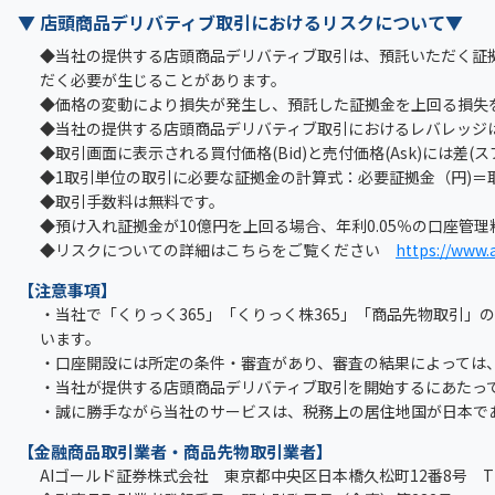
▼ 店頭商品デリバティブ取引におけるリスクについて▼
◆当社の提供する店頭商品デリバティブ取引は、預託いただく証
だく必要が生じることがあります。
◆価格の変動により損失が発生し、預託した証拠金を上回る損失
◆当社の提供する店頭商品デリバティブ取引におけるレバレッジは
◆取引画面に表示される買付価格(Bid)と売付価格(Ask)には差(
◆1取引単位の取引に必要な証拠金の計算式：必要証拠金（円)＝取引
◆取引手数料は無料です。
◆預け入れ証拠金が10億円を上回る場合、年利0.05％の口座管
◆リスクについての詳細はこちらをご覧ください
https://www.a
【注意事項】
・当社で「くりっく365」「くりっく株365」「商品先物取引
います。
・口座開設には所定の条件・審査があり、審査の結果によっては
・当社が提供する店頭商品デリバティブ取引を開始するにあたっ
・誠に勝手ながら当社のサービスは、税務上の居住地国が日本で
【金融商品取引業者・商品先物取引業者】
AIゴールド証券株式会社 東京都中央区日本橋久松町12番8号 TEL：0