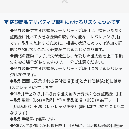
▼ 店頭商品デリバティブ取引におけるリスクについて▼
◆当社の提供する店頭商品デリバティブ取引は、預託いただく
証拠金に比べて大きな金額の取引が可能な「レバレッジ取引」
です。取引を維持するために、相場の状況によっては追加で証
拠金を預けていただく必要が生じることがあります。
◆価格の変動により損失が発生し、預託した証拠金を上回る損
失を被る場合がありますので、十分ご注意ください。
◆当社の提供する店頭商品デリバティブ取引におけるレバレッ
ジは20倍です。
◆取引画面に表示される買付価格(Bid)と売付価格(Ask)には差
(スプレッド)が生じます。
◆1取引単位の取引に必要な証拠金の計算式：必要証拠金（円)
＝取引数量（Lot)×取引単位×商品価格（USD)×為替レート
（USD/JPY）÷20（レバレッジ倍率）(取引単位は銘柄により異
なります)
◆取引手数料は無料です。
◆預け入れ証拠金が10億円を上回る場合、年利0.05％の口座管