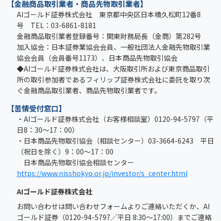
【金融商品取引業者・商品先物取引業者】
AIゴールド証券株式会社 東京都中央区日本橋久松町12番8
号 TEL：03-6861-8181
金融商品取引業者登録番号：関東財務局長（金商）第282号
加入協会：日本証券業協会会員、一般社団法人金融先物取引業
協会会員（会員番号1173）、日本商品先物取引協会
◆AIゴールド証券株式会社は、大阪取引所および東京商品取引
所の取引参加者であるフィリップ証券株式会社に委託を取り次
ぐ金融商品取引業者、商品先物取引業者です。
【苦情受付窓口】
・AIゴールド証券株式会社（お客様相談室）0120-94-5797（平
日8：30～17：00）
・日本商品先物取引協会（相談センター）03-3664-6243 平日
（祝日を除く）9：00～17：00
日本商品先物取引協会相談センター
https://www.nisshokyo.or.jp/investor/s_center.html
AIゴールド証券株式会社
お問い合わせは問い合わせフォームよりご連絡いただくか、AI
ゴールド証券（0120-94-5797／平日 8:30～17:00）までご連絡