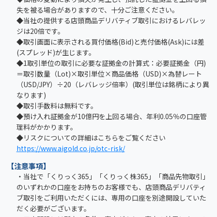
失を被る場合がありますので、十分ご注意ください。
◆当社の提供する店頭商品デリバティブ取引におけるレバレッ
ジは20倍です。
◆取引画面に表示される買付価格(Bid)と売付価格(Ask)には差
(スプレッド)が生じます。
◆1取引単位の取引に必要な証拠金の計算式：必要証拠金（円)
＝取引数量（Lot)×取引単位×商品価格（USD)×為替レート
（USD/JPY）÷20（レバレッジ倍率）(取引単位は銘柄により異
なります)
◆取引手数料は無料です。
◆預け入れ証拠金が10億円を上回る場合、年利0.05％の口座管
理料がかかります。
◆リスクについての詳細はこちらをご覧ください
https://www.aigold.co.jp/otc-risk/
【注意事項】
・当社で「くりっく365」「くりっく株365」「商品先物取引」
のいずれかの口座をお持ちのお客様でも、店頭商品デリバティ
ブ取引をご利用いただくには、専用の口座を別途開設していた
だく必要がございます。