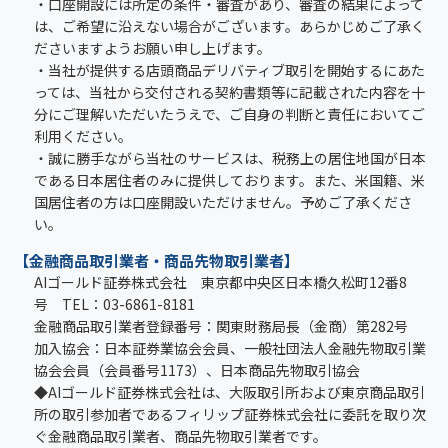
・口座開設には所定の条件・審査があり、審査の結果によって
は、ご希望に沿えない場合がございます。あらかじめご了承く
ださいますようお願い申し上げます。
・当社が提供する店頭商品デリバティブ取引を開始するにあた
っては、当社から交付される契約書類等に記載された内容を十
分にご理解いただいたうえで、ご自身の判断と責任においてご
利用ください。
・誠に勝手ながら当社のサービスは、税務上の居住地国が日本
である日本居住者のみに提供しております。また、米国籍、米
国居住者の方は口座開設いただけません。予めご了承くださ
い。
【金融商品取引業者・商品先物取引業者】
AIゴールド証券株式会社 東京都中央区日本橋久松町12番8
号 TEL：03-6861-8181
金融商品取引業者登録番号：関東財務局長（金商）第282号
加入協会：日本証券業協会会員、一般社団法人金融先物取引業
協会会員（会員番号1173）、日本商品先物取引協会
◆AIゴールド証券株式会社は、大阪取引所および東京商品取引
所の取引参加者であるフィリップ証券株式会社に委託を取り次
ぐ金融商品取引業者、商品先物取引業者です。