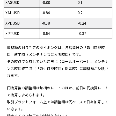
XAGUSD
-0.88
0.1
XAUUSD
-0.84
0.2
XPDUSD
-0.58
-0.24
XPTUSD
-0.64
-0.37
調整額の付与判定のタイミングは、各営業日の「取引可能時
間」終了時（メンテナンスに入る時間）です。
その時点で保有していた建玉に（ロールオーバー）、メンテナ
ンス時間終了時（「取引可能時間」開始時）に調整額が反映さ
れます。
円換算後の調整額は銘柄のレートのほか、前日の円換算レート
で換算し求められます。
取引プラットフォーム上では調整額は円ベースで日々加算して
いきます。
確定するのは建玉の決済時となります。