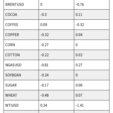
BRENTUSD
0
-0.76
COCOA
-0.3
0.11
COFFEE
0.09
-0.32
COPPER
-0.32
0.04
CORN
-0.27
0
COTTON
-0.22
0.02
NGASUSD
-0.81
0.27
SOYBEAN
-0.24
0
SUGAR
-0.17
0.06
WHEAT
-0.48
0.07
WTIUSD
0.24
-1.41