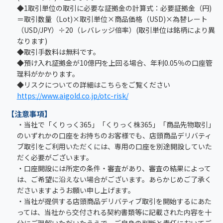
◆1取引単位の取引に必要な証拠金の計算式：必要証拠金（円)
＝取引数量（Lot)×取引単位×商品価格（USD)×為替レート
（USD/JPY）÷20（レバレッジ倍率）(取引単位は銘柄により異
なります)
◆取引手数料は無料です。
◆預け入れ証拠金が10億円を上回る場合、年利0.05％の口座管
理料がかかります。
◆リスクについての詳細はこちらをご覧ください
https://www.aigold.co.jp/otc-risk/
【注意事項】
・当社で「くりっく365」「くりっく株365」「商品先物取引」
のいずれかの口座をお持ちのお客様でも、店頭商品デリバティ
ブ取引をご利用いただくには、専用の口座を別途開設していた
だく必要がございます。
・口座開設には所定の条件・審査があり、審査の結果によって
は、ご希望に沿えない場合がございます。あらかじめご了承く
ださいますようお願い申し上げます。
・当社が提供する店頭商品デリバティブ取引を開始するにあた
っては、当社から交付される契約書類等に記載された内容を十