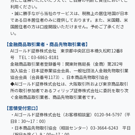
分にご理解いただいたうえで、ご自身の判断と責任においてご
利用ください。
・誠に勝手ながら当社のサービスは、税務上の居住地国が日本
である日本居住者のみに提供しております。また、米国籍、米
国居住者の方は口座開設いただけません。予めご了承くださ
い。
【金融商品取引業者・商品先物取引業者】
AIゴールド証券株式会社 東京都中央区日本橋久松町12番8
号 TEL：03-6861-8181
金融商品取引業者登録番号：関東財務局長（金商）第282号
加入協会：日本証券業協会会員、一般社団法人金融先物取引業
協会会員（会員番号1173）、日本商品先物取引協会
◆AIゴールド証券株式会社は、大阪取引所および東京商品取引
所の取引参加者であるフィリップ証券株式会社に委託を取り次
ぐ金融商品取引業者、商品先物取引業者です。
【苦情受付窓口】
・AIゴールド証券株式会社（お客様相談室）0120-94-5797（平
日8：30～17：00）
・日本商品先物取引協会（相談センター）03-3664-6243 平日
（祝日を除く）9：00～17：00