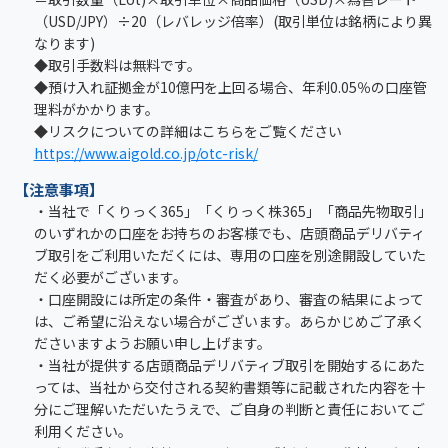
（USD/JPY）÷20（レバレッジ倍率）(取引単位は銘柄により異
なります)
◆取引手数料は無料です。
◆預け入れ証拠金が10億円を上回る場合、年利0.05％の口座管
理料がかかります。
◆リスクについての詳細はこちらをご覧ください
https://www.aigold.co.jp/otc-risk/
【注意事項】
・当社で「くりっく365」「くりっく株365」「商品先物取引」
のいずれかの口座をお持ちのお客様でも、店頭商品デリバティ
ブ取引をご利用いただくには、専用の口座を別途開設していた
だく必要がございます。
・口座開設には所定の条件・審査があり、審査の結果によって
は、ご希望に沿えない場合がございます。あらかじめご了承く
ださいますようお願い申し上げます。
・当社が提供する店頭商品デリバティブ取引を開始するにあた
っては、当社から交付される契約書類等に記載された内容を十
分にご理解いただいたうえで、ご自身の判断と責任においてご
利用ください。