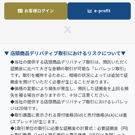
お客様ログイン
e-profit
▼ 店頭商品デリバティブ取引におけるリスクについて▼
◆当社の提供する店頭商品デリバティブ取引は、預託いただく
証拠金に比べて大きな金額の取引が可能な「レバレッジ取引」
です。取引を維持するために、相場の状況によっては追加で証
拠金を預けていただく必要が生じることがあります。
◆価格の変動により損失が発生し、預託した証拠金を上回る損
失を被る場合がありますので、十分ご注意ください。
◆当社の提供する店頭商品デリバティブ取引におけるレバレッ
ジは20倍です。
◆取引画面に表示される買付価格(Bid)と売付価格(Ask)には差
(スプレッド)が生じます。
◆1取引単位の取引に必要な証拠金の計算式：必要証拠金（円)
＝取引数量（Lot)×取引単位×商品価格（USD)×為替レート