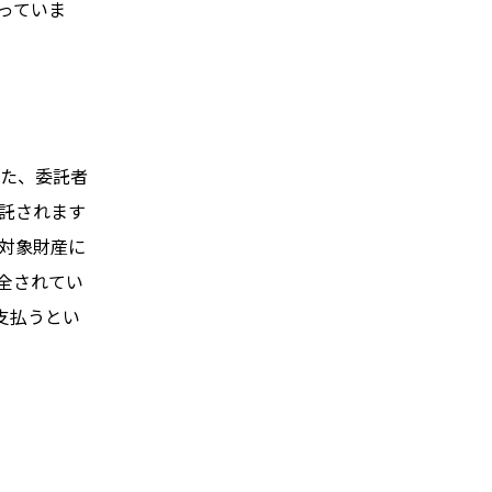
っていま
た、委託者
託されます
対象財産に
全されてい
支払うとい