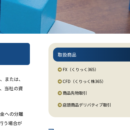
取扱商品
FX（くりっく365）
、または、
CFD（くりっく株365）
、当社の資
商品先物取引
店頭商品デリバティブ取引
金への分離
行う場合が