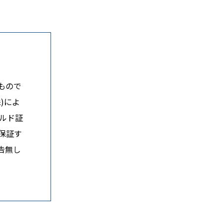
もので
)によ
ルド証
保証す
告無し