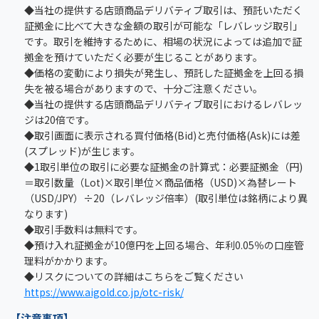
◆当社の提供する店頭商品デリバティブ取引は、預託いただく
証拠金に比べて大きな金額の取引が可能な「レバレッジ取引」
です。取引を維持するために、相場の状況によっては追加で証
拠金を預けていただく必要が生じることがあります。
◆価格の変動により損失が発生し、預託した証拠金を上回る損
失を被る場合がありますので、十分ご注意ください。
◆当社の提供する店頭商品デリバティブ取引におけるレバレッ
ジは20倍です。
◆取引画面に表示される買付価格(Bid)と売付価格(Ask)には差
(スプレッド)が生じます。
◆1取引単位の取引に必要な証拠金の計算式：必要証拠金（円)
＝取引数量（Lot)×取引単位×商品価格（USD)×為替レート
（USD/JPY）÷20（レバレッジ倍率）(取引単位は銘柄により異
なります)
◆取引手数料は無料です。
◆預け入れ証拠金が10億円を上回る場合、年利0.05％の口座管
理料がかかります。
◆リスクについての詳細はこちらをご覧ください
https://www.aigold.co.jp/otc-risk/
【注意事項】