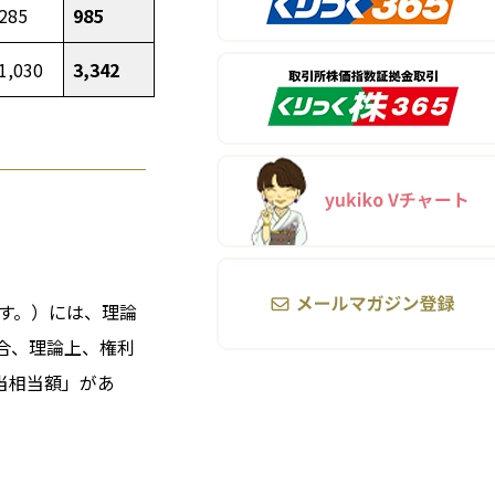
285
985
1,030
3,342
す。）には、理論
合、理論上、権利
当相当額」があ