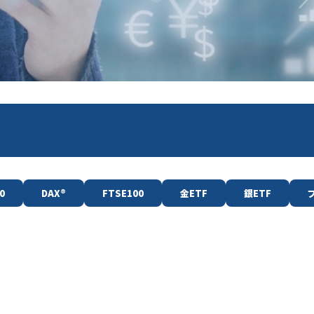
0
DAX
®
FTSE100
金ETF
銀ETF