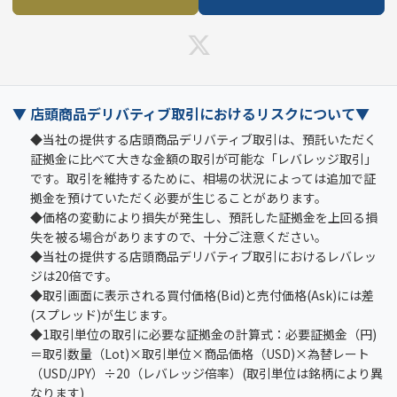
▼ 店頭商品デリバティブ取引におけるリスクについて▼
◆当社の提供する店頭商品デリバティブ取引は、預託いただく
証拠金に比べて大きな金額の取引が可能な「レバレッジ取引」
です。取引を維持するために、相場の状況によっては追加で証
拠金を預けていただく必要が生じることがあります。
◆価格の変動により損失が発生し、預託した証拠金を上回る損
失を被る場合がありますので、十分ご注意ください。
◆当社の提供する店頭商品デリバティブ取引におけるレバレッ
ジは20倍です。
◆取引画面に表示される買付価格(Bid)と売付価格(Ask)には差
(スプレッド)が生じます。
◆1取引単位の取引に必要な証拠金の計算式：必要証拠金（円)
＝取引数量（Lot)×取引単位×商品価格（USD)×為替レート
（USD/JPY）÷20（レバレッジ倍率）(取引単位は銘柄により異
なります)