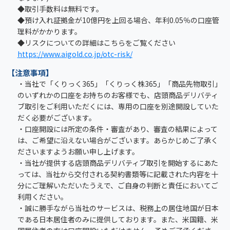
◆取引手数料は無料です。
◆預け入れ証拠金が10億円を上回る場合、年利0.05％の口座管
理料がかかります。
◆リスクについての詳細はこちらをご覧ください
https://www.aigold.co.jp/otc-risk/
【注意事項】
・当社で「くりっく365」「くりっく株365」「商品先物取引」
のいずれかの口座をお持ちのお客様でも、店頭商品デリバティ
ブ取引をご利用いただくには、専用の口座を別途開設していた
だく必要がございます。
・口座開設には所定の条件・審査があり、審査の結果によって
は、ご希望に沿えない場合がございます。あらかじめご了承く
ださいますようお願い申し上げます。
・当社が提供する店頭商品デリバティブ取引を開始するにあた
っては、当社から交付される契約書類等に記載された内容を十
分にご理解いただいたうえで、ご自身の判断と責任においてご
利用ください。
・誠に勝手ながら当社のサービスは、税務上の居住地国が日本
である日本居住者のみに提供しております。また、米国籍、米