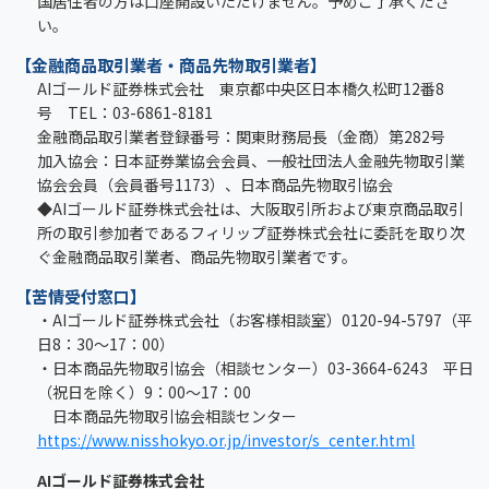
国居住者の方は口座開設いただけません。予めご了承くださ
い。
【金融商品取引業者・商品先物取引業者】
AIゴールド証券株式会社 東京都中央区日本橋久松町12番8
号 TEL：03-6861-8181
金融商品取引業者登録番号：関東財務局長（金商）第282号
加入協会：日本証券業協会会員、一般社団法人金融先物取引業
協会会員（会員番号1173）、日本商品先物取引協会
◆AIゴールド証券株式会社は、大阪取引所および東京商品取引
所の取引参加者であるフィリップ証券株式会社に委託を取り次
ぐ金融商品取引業者、商品先物取引業者です。
【苦情受付窓口】
・AIゴールド証券株式会社（お客様相談室）0120-94-5797（平
日8：30～17：00）
・日本商品先物取引協会（相談センター）03-3664-6243 平日
（祝日を除く）9：00～17：00
日本商品先物取引協会相談センター
https://www.nisshokyo.or.jp/investor/s_center.html
AIゴールド証券株式会社