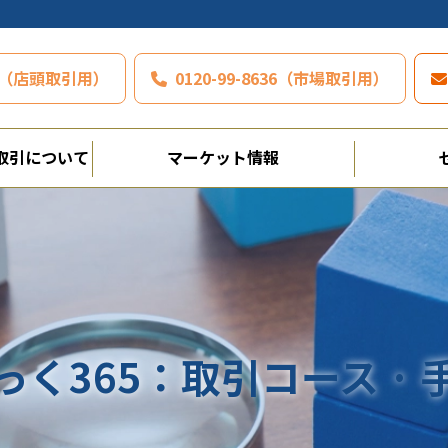
797（店頭取引用）
0120-99-8636（市場取引用）
取引について
マーケット情報
っく365：取引コース · 