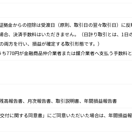
証拠金からの控除は受渡日（原則、取引日の翌々取引日）に反
場合、決済手数料はいただきません。（日計り取引とは、1日
の両方を行い、損益が確定する取引形態です。）
のうち770円が金融商品仲介業者または媒介業者へ支払う手数料
残高報告書、月次報告書、取引説明書、年間損益報告書
子交付に関する同意書」にご同意いただいた場合は、年間損益