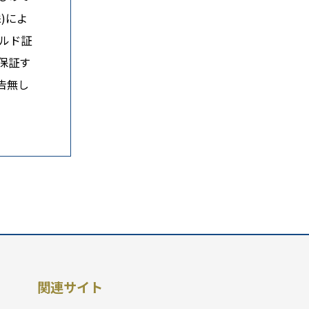
)によ
ルド証
保証す
告無し
関連サイト