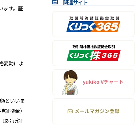
関連サイト
います。証
価格変動によ
額といいま
持証拠金）
、取引所証