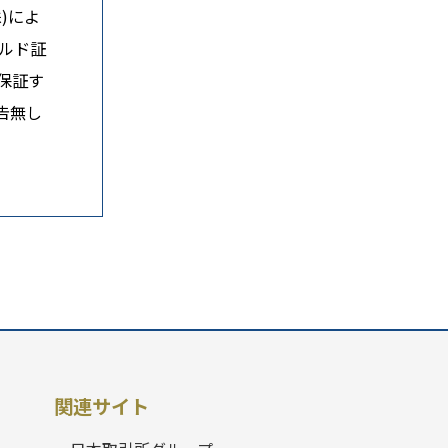
)によ
ルド証
保証す
告無し
関連サイト