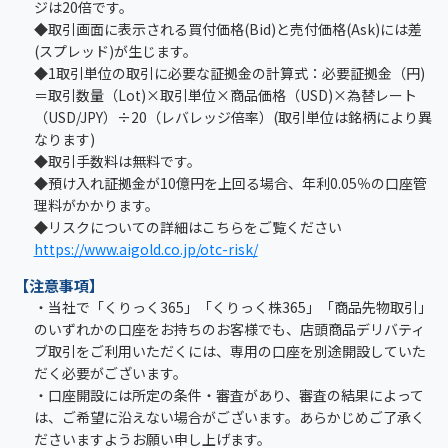
ジは20倍です。
◆取引画面に表示される買付価格(Bid)と売付価格(Ask)には差
(スプレッド)が生じます。
◆1取引単位の取引に必要な証拠金の計算式：必要証拠金（円)
＝取引数量（Lot)×取引単位×商品価格（USD)×為替レート
（USD/JPY）÷20（レバレッジ倍率）(取引単位は銘柄により異
なります)
◆取引手数料は無料です。
◆預け入れ証拠金が10億円を上回る場合、年利0.05％の口座管
理料がかかります。
◆リスクについての詳細はこちらをご覧ください
https://www.aigold.co.jp/otc-risk/
【注意事項】
・当社で「くりっく365」「くりっく株365」「商品先物取引」
のいずれかの口座をお持ちのお客様でも、店頭商品デリバティ
ブ取引をご利用いただくには、専用の口座を別途開設していた
だく必要がございます。
・口座開設には所定の条件・審査があり、審査の結果によって
は、ご希望に沿えない場合がございます。あらかじめご了承く
ださいますようお願い申し上げます。