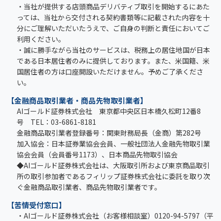
・当社が提供する店頭商品デリバティブ取引を開始するにあた
っては、当社から交付される契約書類等に記載された内容を十
分にご理解いただいたうえで、ご自身の判断と責任においてご
利用ください。
・誠に勝手ながら当社のサービスは、税務上の居住地国が日本
である日本居住者のみに提供しております。また、米国籍、米
国居住者の方は口座開設いただけません。予めご了承くださ
い。
【金融商品取引業者・商品先物取引業者】
AIゴールド証券株式会社 東京都中央区日本橋久松町12番8
号 TEL：03-6861-8181
金融商品取引業者登録番号：関東財務局長（金商）第282号
加入協会：日本証券業協会会員、一般社団法人金融先物取引業
協会会員（会員番号1173）、日本商品先物取引協会
◆AIゴールド証券株式会社は、大阪取引所および東京商品取引
所の取引参加者であるフィリップ証券株式会社に委託を取り次
ぐ金融商品取引業者、商品先物取引業者です。
【苦情受付窓口】
・AIゴールド証券株式会社（お客様相談室）0120-94-5797（平