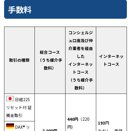
手数料
コンシェルジ
ュ口座及び仲
介業者を経由
総合コース
した
インターネッ
取引の種類
（うち媒介手
インターネッ
トコース
数料）
トコース
（うち媒介手
数料）
日経225
リセット付 証
拠金取引
440円
（220
193
円
DAX® リ
円）
3,080円
ただし、電話