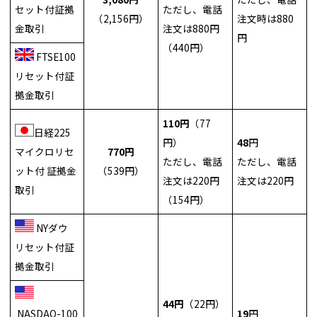
セット付証拠
ただし、電話
（2,156円）
注文時は880
金取引
注文は880円
円
（440円）
FTSE100
リセット付証
拠金取引
110円
（77
日経225
円）
48
円
マイクロリセ
770円
ただし、電話
ただし、電話
ット付 証拠金
（539円）
注文は220円
注文は220円
取引
（154円）
NYダウ
リセット付証
拠金取引
44円
（22円）
NASDAQ-100
19
円