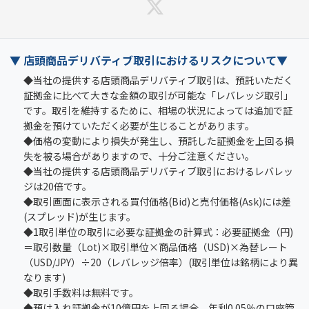
▼ 店頭商品デリバティブ取引におけるリスクについて▼
◆当社の提供する店頭商品デリバティブ取引は、預託いただく
証拠金に比べて大きな金額の取引が可能な「レバレッジ取引」
です。取引を維持するために、相場の状況によっては追加で証
拠金を預けていただく必要が生じることがあります。
◆価格の変動により損失が発生し、預託した証拠金を上回る損
失を被る場合がありますので、十分ご注意ください。
◆当社の提供する店頭商品デリバティブ取引におけるレバレッ
ジは20倍です。
◆取引画面に表示される買付価格(Bid)と売付価格(Ask)には差
(スプレッド)が生じます。
◆1取引単位の取引に必要な証拠金の計算式：必要証拠金（円)
＝取引数量（Lot)×取引単位×商品価格（USD)×為替レート
（USD/JPY）÷20（レバレッジ倍率）(取引単位は銘柄により異
なります)
◆取引手数料は無料です。
◆預け入れ証拠金が10億円を上回る場合、年利0.05％の口座管