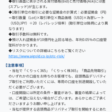
◆取引画面に表示される買付価格(Bid)と売付価格(Ask)には差
(スプレッド)が生じます。
◆1取引単位の取引に必要な証拠金の計算式：必要証拠金（円)
＝取引数量（Lot)×取引単位×商品価格（USD)×為替レート
（USD/JPY）÷20（レバレッジ倍率）(取引単位は銘柄により異
なります)
◆取引手数料は無料です。
◆預け入れ証拠金が10億円を上回る場合、年利0.05％の口座管
理料がかかります。
◆リスクについての詳細はこちらをご覧ください
https://www.aigold.co.jp/otc-risk/
【注意事項】
・当社で「くりっく365」「くりっく株365」「商品先物取引」
のいずれかの口座をお持ちのお客様でも、店頭商品デリバティ
ブ取引をご利用いただくには、専用の口座を別途開設していた
だく必要がございます。
・口座開設には所定の条件・審査があり、審査の結果によって
は、ご希望に沿えない場合がございます。あらかじめご了承く
ださいますようお願い申し上げます。
・当社が提供する店頭商品デリバティブ取引を開始するにあた