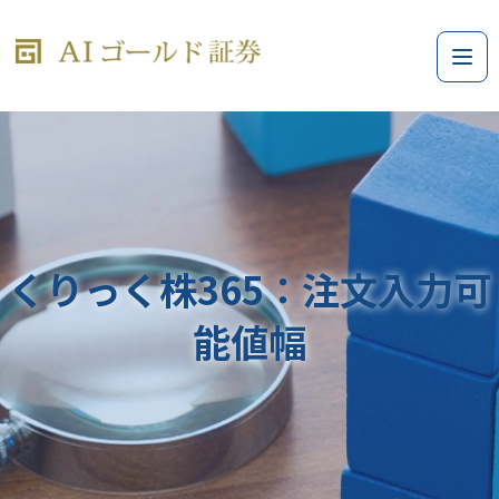
くりっく株365：注文入力可
能値幅