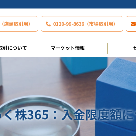
797（店頭取引用）
0120-99-8636（市場取引用）
取引について
マーケット情報
っく株365：入金限度額に