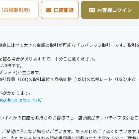
636（市場取引用）
口座開設
お客様ログイン
拠金に比べて大きな金額の取引が可能な「レバレッジ取引」です。取引
を被る場合がありますので、十分ご注意ください。
20倍です。
スプレッド)が生じます。
数量（Lot)×取引単位×商品価格（USD)×為替レート（USD/JPY
理料がかかります。
igold.co.jp/otc-risk/
」のいずれかの口座をお持ちのお客様でも、店頭商品デリバティブ取引を
、ご希望に沿えない場合がございます。あらかじめご了承くださいます
ては、当社から交付される契約書類等に記載された内容を十分にご理解