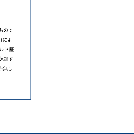
もので
)によ
ルド証
保証す
告無し