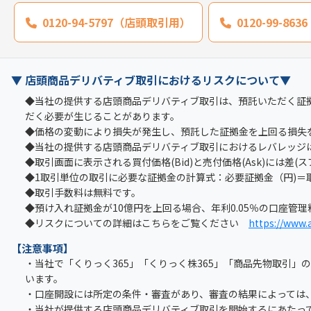
0120-94-5797（店頭取引用）
0120-99-8
▼ 店頭商品デリバティブ取引におけるリスクについて▼
◆当社の提供する店頭商品デリバティブ取引は、預託いただく証
だく必要が生じることがあります。
◆価格の変動により損失が発生し、預託した証拠金を上回る損失
◆当社の提供する店頭商品デリバティブ取引におけるレバレッジは
◆取引画面に表示される買付価格(Bid)と売付価格(Ask)には差(
◆1取引単位の取引に必要な証拠金の計算式：必要証拠金（円)＝取引
◆取引手数料は無料です。
◆預け入れ証拠金が10億円を上回る場合、年利0.05％の口座管
◆リスクについての詳細はこちらをご覧ください
https://www.a
【注意事項】
・当社で「くりっく365」「くりっく株365」「商品先物取引
います。
・口座開設には所定の条件・審査があり、審査の結果によっては
・当社が提供する店頭商品デリバティブ取引を開始するにあたっ