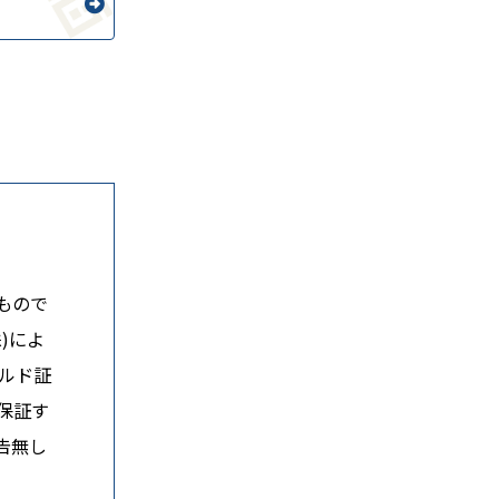
もので
)によ
ルド証
保証す
告無し