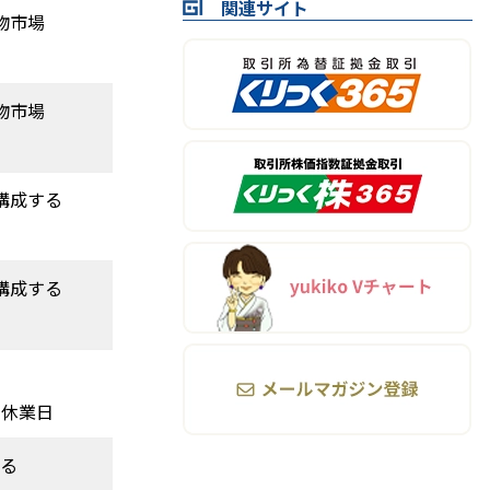
関連サイト
物市場
物市場
構成する
構成する
の休業日
れる