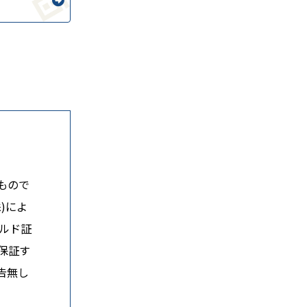
もので
)によ
ルド証
保証す
告無し