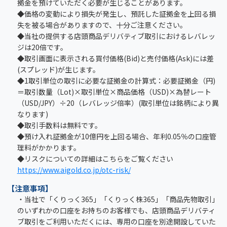
拠金を預けていただく必要が生じることがあります。
◆価格の変動により損失が発生し、預託した証拠金を上回る損
失を被る場合がありますので、十分ご注意ください。
◆当社の提供する店頭商品デリバティブ取引におけるレバレッ
ジは20倍です。
◆取引画面に表示される買付価格(Bid)と売付価格(Ask)には差
(スプレッド)が生じます。
◆1取引単位の取引に必要な証拠金の計算式：必要証拠金（円)
＝取引数量（Lot)×取引単位×商品価格（USD)×為替レート
（USD/JPY）÷20（レバレッジ倍率）(取引単位は銘柄により異
なります)
◆取引手数料は無料です。
◆預け入れ証拠金が10億円を上回る場合、年利0.05％の口座管
理料がかかります。
◆リスクについての詳細はこちらをご覧ください
https://www.aigold.co.jp/otc-risk/
【注意事項】
・当社で「くりっく365」「くりっく株365」「商品先物取引」
のいずれかの口座をお持ちのお客様でも、店頭商品デリバティ
ブ取引をご利用いただくには、専用の口座を別途開設していた