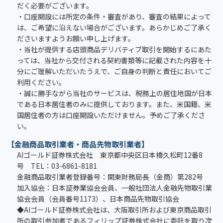
だく必要がございます。
・口座開設には所定の条件・審査があり、審査の結果によって
は、ご希望に沿えない場合がございます。あらかじめご了承く
ださいますようお願い申し上げます。
・当社が提供する店頭商品デリバティブ取引を開始するにあた
っては、当社から交付される契約書類等に記載された内容を十
分にご理解いただいたうえで、ご自身の判断と責任においてご
利用ください。
・誠に勝手ながら当社のサービスは、税務上の居住地国が日本
である日本居住者のみに提供しております。また、米国籍、米
国居住者の方は口座開設いただけません。予めご了承くださ
い。
【金融商品取引業者・商品先物取引業者】
AIゴールド証券株式会社 東京都中央区日本橋久松町12番8
号 TEL：03-6861-8181
金融商品取引業者登録番号：関東財務局長（金商）第282号
加入協会：日本証券業協会会員、一般社団法人金融先物取引業
協会会員（会員番号1173）、日本商品先物取引協会
◆AIゴールド証券株式会社は、大阪取引所および東京商品取引
所の取引参加者であるフィリップ証券株式会社に委託を取り次