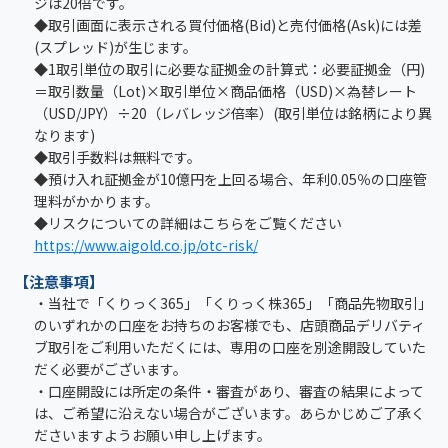
ジは20倍です。
◆取引画面に表示される買付価格(Bid)と売付価格(Ask)には差
(スプレッド)が生じます。
◆1取引単位の取引に必要な証拠金の計算式：必要証拠金（円)
＝取引数量（Lot)×取引単位×商品価格（USD)×為替レート
（USD/JPY）÷20（レバレッジ倍率）(取引単位は銘柄により異
なります)
◆取引手数料は無料です。
◆預け入れ証拠金が10億円を上回る場合、年利0.05％の口座管
理料がかかります。
◆リスクについての詳細はこちらをご覧ください
https://www.aigold.co.jp/otc-risk/
【注意事項】
・当社で「くりっく365」「くりっく株365」「商品先物取引」
のいずれかの口座をお持ちのお客様でも、店頭商品デリバティ
ブ取引をご利用いただくには、専用の口座を別途開設していた
だく必要がございます。
・口座開設には所定の条件・審査があり、審査の結果によって
は、ご希望に沿えない場合がございます。あらかじめご了承く
ださいますようお願い申し上げます。