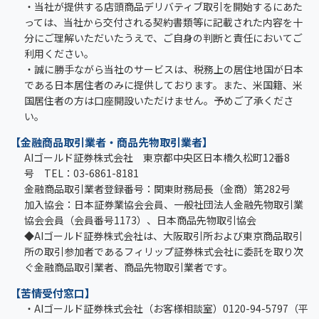
・当社が提供する店頭商品デリバティブ取引を開始するにあた
っては、当社から交付される契約書類等に記載された内容を十
分にご理解いただいたうえで、ご自身の判断と責任においてご
利用ください。
・誠に勝手ながら当社のサービスは、税務上の居住地国が日本
である日本居住者のみに提供しております。また、米国籍、米
国居住者の方は口座開設いただけません。予めご了承くださ
い。
【金融商品取引業者・商品先物取引業者】
AIゴールド証券株式会社 東京都中央区日本橋久松町12番8
号 TEL：03-6861-8181
金融商品取引業者登録番号：関東財務局長（金商）第282号
加入協会：日本証券業協会会員、一般社団法人金融先物取引業
協会会員（会員番号1173）、日本商品先物取引協会
◆AIゴールド証券株式会社は、大阪取引所および東京商品取引
所の取引参加者であるフィリップ証券株式会社に委託を取り次
ぐ金融商品取引業者、商品先物取引業者です。
【苦情受付窓口】
・AIゴールド証券株式会社（お客様相談室）0120-94-5797（平